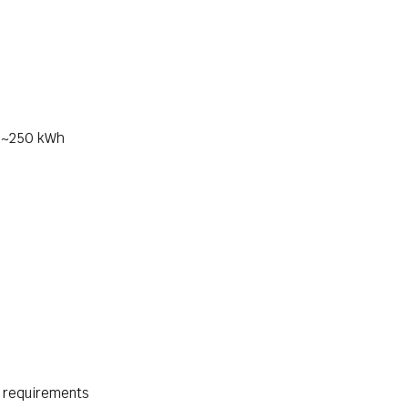
60~250 kWh
t requirements